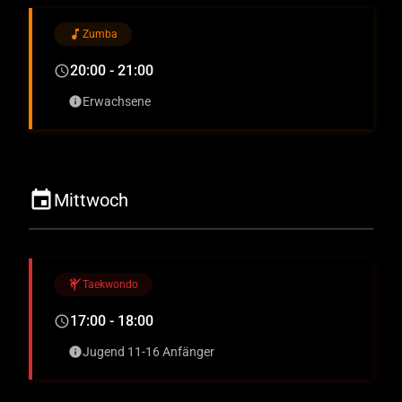
music_note
Zumba
20:00 - 21:00
schedule
Erwachsene
info
event
Mittwoch
sports_martial_arts
Taekwondo
17:00 - 18:00
schedule
Jugend 11-16 Anfänger
info