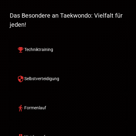
Das Besondere an Taekwondo: Vielfalt für
jeden!
emoji_events
Techniktraining
security
Selbstverteidigung
directions_walk
Formenlauf