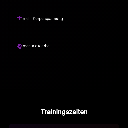
accessibility_new
mehr Körperspannung
psychology
mentale Klarheit
Trainingszeiten