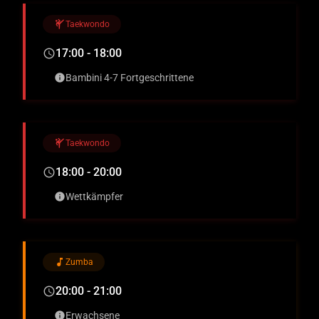
sports_martial_arts
Taekwondo
17:00 - 18:00
schedule
Bambini 4-7 Fortgeschrittene
info
sports_martial_arts
Taekwondo
18:00 - 20:00
schedule
Wettkämpfer
info
music_note
Zumba
20:00 - 21:00
schedule
Erwachsene
info