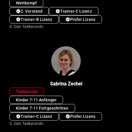
Wettkampf
verified
2. Vorstand
verified
Trainer-C Lizenz
verified
Trainer-B Lizenz
verified
Prüfer Lizenz
4. Dan Taekwondo
Sabrina Zechel
Taekwondo
Kinder 7-11 Anfänger
Kinder 7-11 Fortgeschritten
verified
Trainer-C Lizenz
verified
Prüfer Lizenz
3. Dan Taekwondo