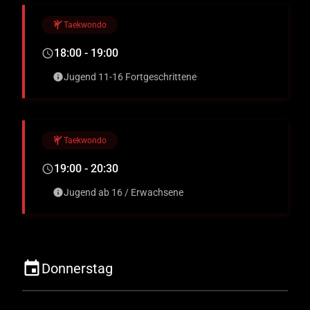
sports_martial_arts
Taekwondo
18:00 - 19:00
schedule
Jugend 11-16 Fortgeschrittene
info
sports_martial_arts
Taekwondo
19:00 - 20:30
schedule
Jugend ab 16 / Erwachsene
info
event
Donnerstag