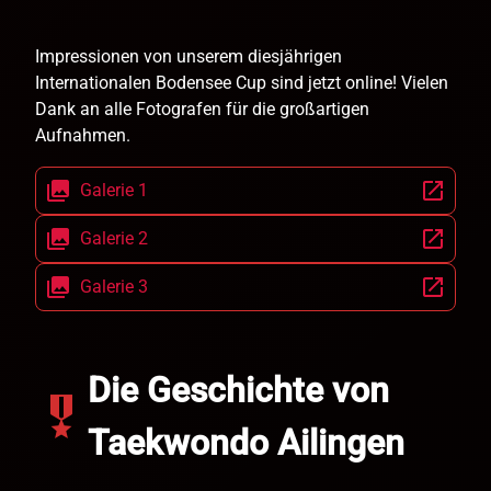
Impressionen von unserem diesjährigen
Internationalen Bodensee Cup sind jetzt online! Vielen
Dank an alle Fotografen für die großartigen
Aufnahmen.
collections
open_in_new
Galerie 1
collections
open_in_new
Galerie 2
collections
open_in_new
Galerie 3
Die Geschichte von
military_tech
Taekwondo Ailingen