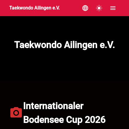
language
light_mode
menu
Taekwondo Ailingen e.V.
Taekwondo Ailingen e.V.
Internationaler
photo_camera
Bodensee Cup 2026