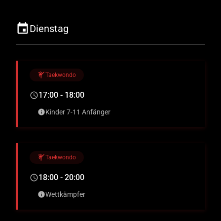
event
Dienstag
sports_martial_arts
Taekwondo
17:00 - 18:00
schedule
Kinder 7-11 Anfänger
info
sports_martial_arts
Taekwondo
18:00 - 20:00
schedule
Wettkämpfer
info