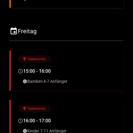
event
Freitag
sports_martial_arts
Taekwondo
15:00 - 16:00
schedule
Bambini 4-7 Anfänger
info
sports_martial_arts
Taekwondo
16:00 - 17:00
schedule
Kinder 7-11 Anfänger
info