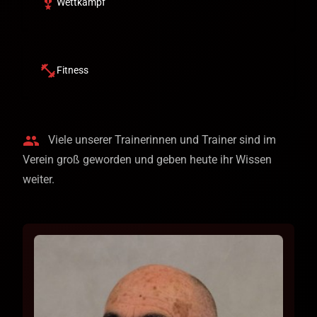
military_tech
Wettkampf
fitness_center
Fitness
group
Viele unserer Trainerinnen und Trainer sind im
Verein groß geworden und geben heute ihr Wissen
weiter.