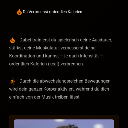
local_fire_department
Du Verbrennst ordentlich Kalorien
local_fire_department
Dabei trainierst du spielerisch deine Ausdauer,
stärkst deine Muskulatur, verbesserst deine
Koordination und kannst – je nach Intensität –
ordentlich Kalorien (kcal) verbrennen.
directions_run
Durch die abwechslungsreichen Bewegungen
wird dein ganzer Körper aktiviert, während du dich
einfach von der Musik treiben lässt.