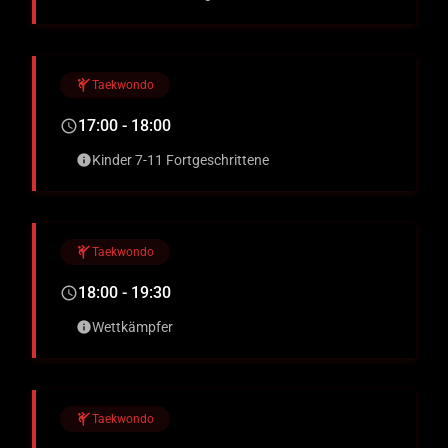
sports_martial_arts
Taekwondo
17:00 - 18:00
schedule
Kinder 7-11 Fortgeschrittene
info
sports_martial_arts
Taekwondo
18:00 - 19:30
schedule
Wettkämpfer
info
sports_martial_arts
Taekwondo