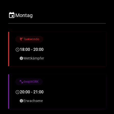
event
Montag
sports_martial_arts
Taekwondo
18:00 - 20:00
schedule
Wettkämpfer
info
fitness_center
deepWORK
20:00 - 21:00
schedule
Erwachsene
info