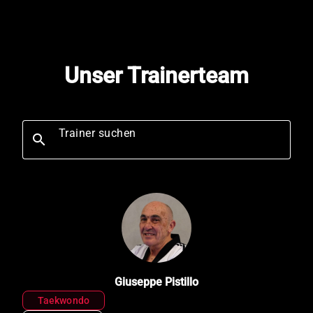
Unser Trainerteam
Trainer suchen
search
Giuseppe Pistillo
Taekwondo