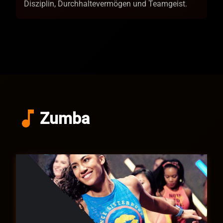
Disziplin, Durchhaltevermögen und Teamgeist.
music_note
Zumba