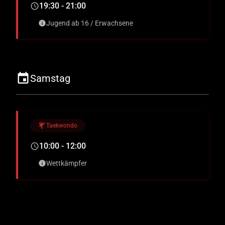
19:30 - 21:00
schedule
Jugend ab 16 / Erwachsene
info
event
Samstag
sports_martial_arts
Taekwondo
10:00 - 12:00
schedule
Wettkämpfer
info